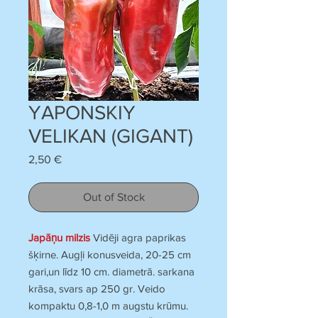
YAPONSKIY
VELIKAN (GIGANT)
Price
2,50 €
Out of Stock
Japāņu milzis
Vidēji agra paprikas
šķirne. Augļi konusveida, 20-25 cm
gari,un līdz 10 cm. diametrā. sarkana
krāsa, svars ap 250 gr. Veido
kompaktu 0,8-1,0 m augstu krūmu.