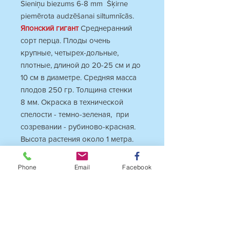
Sieniņu biezums 6-8 mm Šķirne
piemērota audzēšanai siltumnīcās.
Японский гигант
Среднеранний
сорт перца. Плоды очень
крупные, четырех-дольные,
плотные, длиной до 20-25 см и до
10 см в диаметре. Средняя масса
плодов 250 гр. Толщина стенки
8 мм. Окраска в технической
спелости - темно-зеленая, при
созревании - рубиново-красная.
Высота растения около 1 метра.
Phone
Email
Facebook
INFO
Sweet pepper YAPONSKIY VELIKAN
JAPANESE GIANT
Maturity…
mid season
Privacy Policy
Heat level
sweet