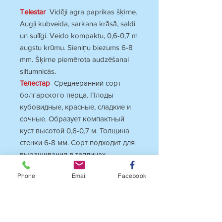
Telestar
Vidēji agra paprikas šķirne.
Augļi kubveida, sarkana krāsā, saldi
un sulīgi. Veido kompaktu, 0,6-0,7 m
augstu krūmu. Sieniņu biezums 6-8
mm. Šķirne piemērota audzēšanai
siltumnīcās.
Телестар
Среднеранний сорт
болгарского перца. Плоды
кубовидные, красные, сладкие и
сочные. Образует компактный
куст высотой 0,6-0,7 м. Толщина
стенки 6-8 мм. Сорт подходит для
выращивания в теплицах.
Phone
Email
Facebook
DESCRIPTION
Maturity… mid-season
Heat level sweet