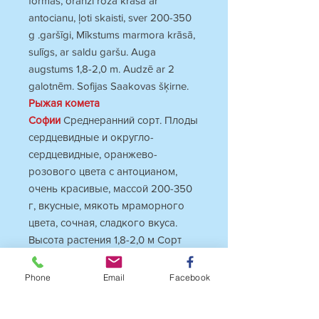
formas, oranži rozā krāsā ar
antocianu, ļoti skaisti, sver 200-350
g .garšīgi, Mīkstums marmora krāsā,
sulīgs, ar saldu garšu. Auga
augstums 1,8-2,0 m. Audzē ar 2
galotnēm. Sofijas Saakovas šķirne.
Рыжая комета
Софии
Среднеранний сорт. Плоды
сердцевидные и округло-
сердцевидные, оранжево-
розового цвета с антоцианом,
очень красивые, массой 200-350
г, вкусные, мякоть мраморного
цвета, сочная, сладкого вкуса.
Высота растения 1,8-2,0 м Сорт
Софии Сааковой.
Phone
Email
Facebook
INFO