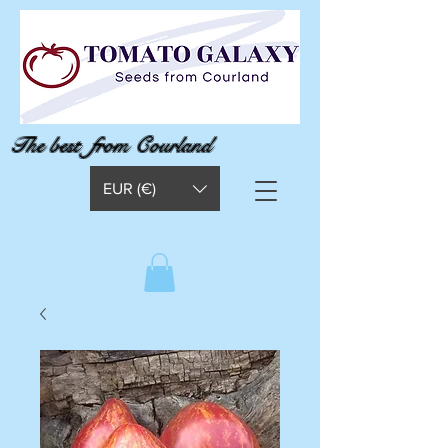
The best from Courland
EUR (€)