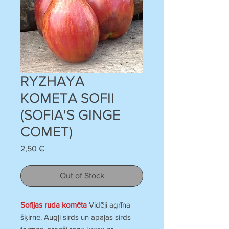
RYZHAYA
KOMETA SOFII
(SOFIA'S GINGE
COMET)
Price
2,50 €
Out of Stock
Sofijas ruda komēta
Vidēji agrīna
šķirne. Augļi sirds un apaļas sirds