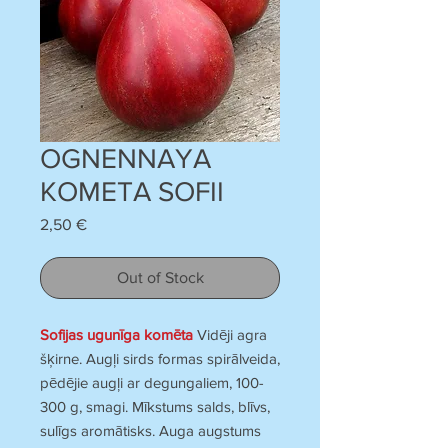
OGNENNAYA
KOMETA SOFII
Price
2,50 €
Out of Stock
Sofijas ugunīga komēta
Vidēji agra
šķirne. Augļi sirds formas spirālveida,
pēdējie augļi ar degungaliem, 100-
300 g, smagi. Mīkstums salds, blīvs,
sulīgs aromātisks. Auga augstums