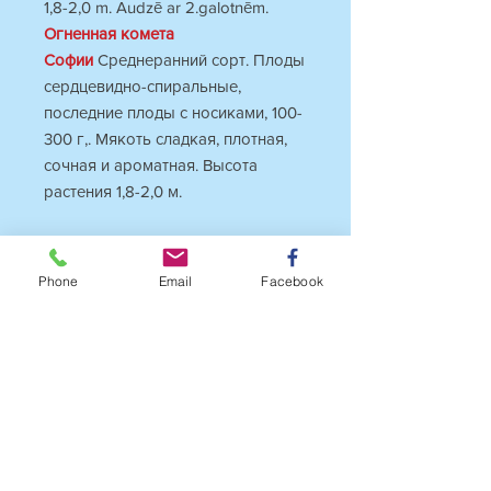
1,8-2,0 m. Audzē ar 2.galotnēm.
Огненная комета
Софии
Среднеранний сорт. Плоды
сердцевидно-спиральные,
последние плоды с носиками, 100-
300 г,. Мякоть сладкая, плотная,
сочная и ароматная. Высота
растения 1,8-2,0 м.
INFO
Phone
Email
Facebook
SOPHIA'S FIRE COMET
Maturity… midseason
Leaf type… regular
Privacy Policy
Growt … 1,8-2,0 m.
Fruit size…
1
00-
3
00 g.
Fruit shape… heart
Terms & conditions
Fruit color… pink, indigo
Countru… Russia
Delivery & Payments
Bredeer Sofia