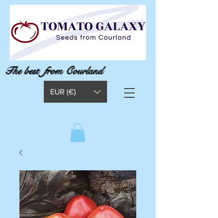
The best from Courland
EUR (€)