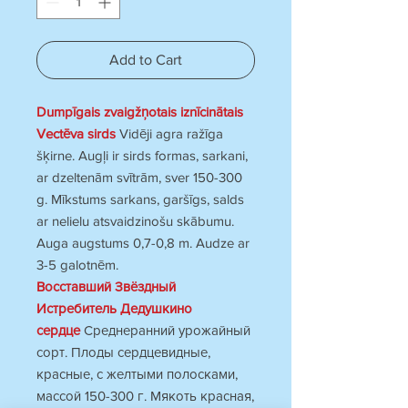
Add to Cart
Dumpīgais zvaigžņotais iznīcinātais
Vectēva sirds
Vidēji agra ražīga
šķirne. Augļi ir sirds formas, sarkani,
ar dzeltenām svītrām, sver 150-300
g. Mīkstums sarkans, garšīgs, salds
ar nelielu atsvaidzinošu skābumu.
Auga augstums 0,7-0,8 m. Audze ar
3-5 galotnēm.
Восставший Звёздный
Истребитель Дедушкино
сердце
Среднеранний урожайный
сорт. Плоды сердцевидные,
красные, с желтыми полосками,
массой 150-300 г. Мякоть красная,