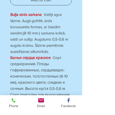
Buļļa sirds sarkana
Vidēji agra
šķirne. Augļi gofrēti, sirds
konusveida formas, ar biezām
sienām,(8-10 mm.) sarkana krāsā,
saldi un sulīgi. Augstums 0,5-0,6 m
augstu krūmu. Šķirne piemērota
audzēšanai siltumnīcās.
Бычье сердце красное
Сорт
среднеранний. Плоды
гофрированные, сердцевидно-
конические, толстостенные (8-10
мм), красного цвета, сладкие и
сочные. Высота куста 0,5-0,6 м.
Сорт пригоден для выращивания
в теплицах.
Phone
Email
Facebook