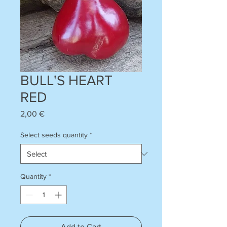
BULL'S HEART
RED
Price
2,00 €
Select seeds quantity
*
Quantity
*
Add to Cart