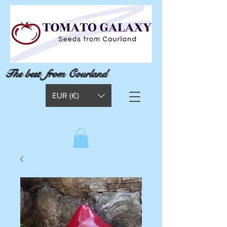
The best from Courland
EUR (€)