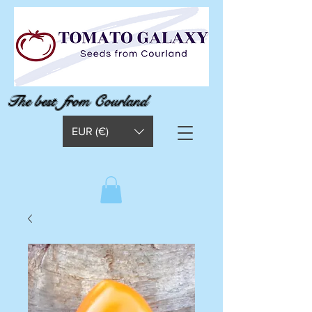
The best from Courland
EUR (€)