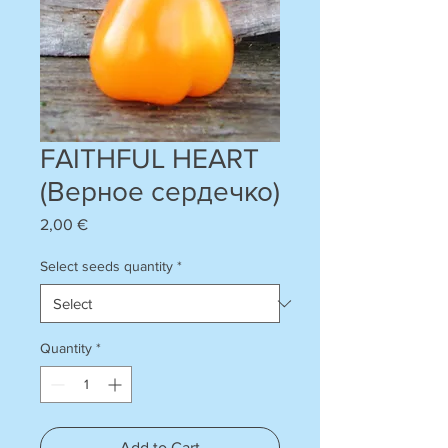
FAITHFUL HEART
(Верное сердечко)
Price
2,00 €
Select seeds quantity
*
Quantity
*
Add to Cart