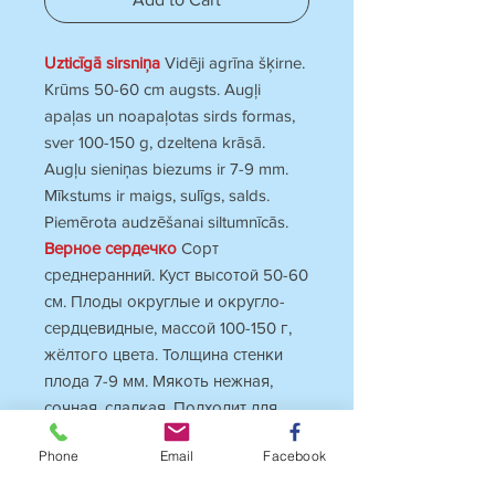
Uzticīgā sirsniņa
Vidēji agrīna šķirne.
Krūms 50-60 cm augsts. Augļi
apaļas un noapaļotas sirds formas,
sver 100-150 g, dzeltena krāsā.
Augļu sieniņas biezums ir 7-9 mm.
Mīkstums ir maigs, sulīgs, salds.
P
iemērota audzēšanai siltumnīcās.
Верное сердечко
Сорт
среднеранний. Куст высотой 50-60
см. Плоды округлые и округло-
сердцевидные, массой 100-150 г,
жёлтого цвета. Толщина стенки
плода 7-9 мм. Мякоть нежная,
сочная, сладкая. Подходит для
выращивания в теплицах.
Phone
Email
Facebook