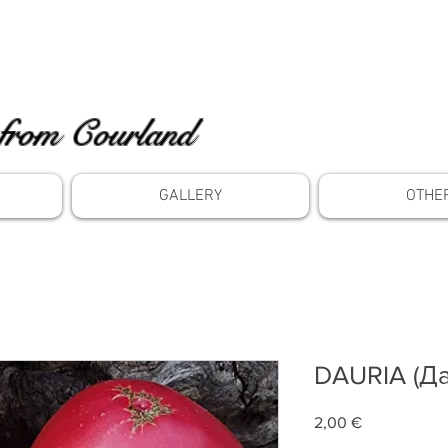
from Courland
GALLERY
OTHE
DAURIA (Да
Price
2,00 €