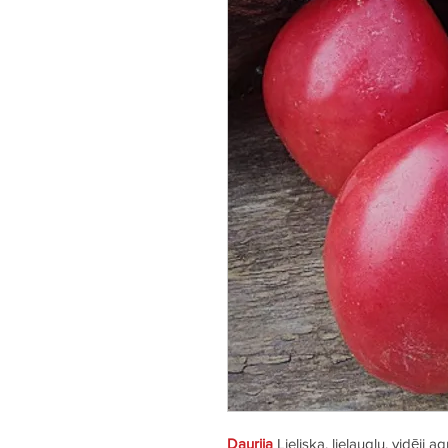
Daurija
Lieliska, lielaugļu, vidēji