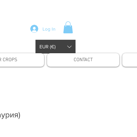
Log In
EUR (€)
R CROPS
CONTACT
урия)