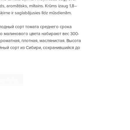
, aromātisks, miltains. Krūms izaug 1,8–
šķirne ir saglabājusies līdz mūsdienām.
одный сорт томата среднего срока
о малинового цвета набирают вес 300-
роматная, плотная, маслянистая. Высота
ейный сорт из Сибири, сохранившийся до
acy Policy
ms & conditions
ivery & Payments
ата и доставка