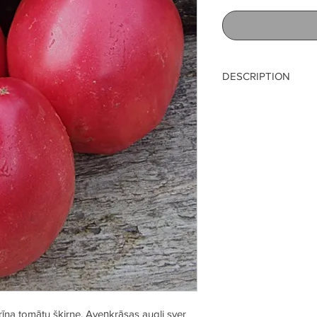
DESCRIPTION
Maturity… midse
Leaf type… regul
Growt … 1,8-2,0
Fruit size… 300- 
Fruit shape… hear
Fruit color… pink
Countru… Russi
 agrīna tomātu šķirne. Aveņkrāsas augļi sver