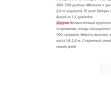
300–700 gramus. Mīkstums ir gards
2,0 m augstumā. Šī senā Sibīrijas 
Audzē ar 1-2 galotnēm.
Даурия
Великолепный крупнопл
созревания, плоды насыщенног
700 граммов. Мякоть вкусная, а
куста 1,8-2,0 м. Старинный сем
наших дней.
HOME
Priv
ABOUT ME
Ter
BLOG
GALLERY
Del
OTHER CROPS
Опл
CONTACT
SHOP