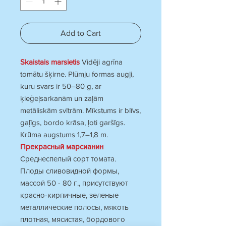
Add to Cart
Skaistais marsietis
Vidēji agrīna
tomātu šķirne. Plūmju formas augļi,
kuru svars ir 50–80 g, ar
ķieģeļsarkanām un zaļām
metāliskām svītrām. Mīkstums ir blīvs,
gaļīgs, bordo krāsa, ļoti garšīgs.
Krūma augstums 1,7–1,8 m.
Прекрасный марсианин
Среднеспелый сорт томата.
Плоды сливовидной формы,
массой 50 - 80 г., присутствуют
красно-кирпичные, зеленые
металлические полосы, мякоть
плотная, мясистая, бордового