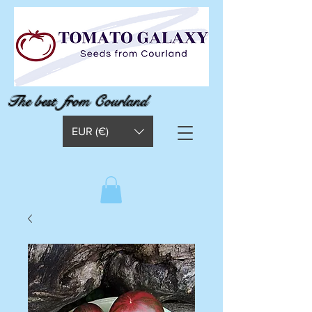
The best from Courland
EUR (€)